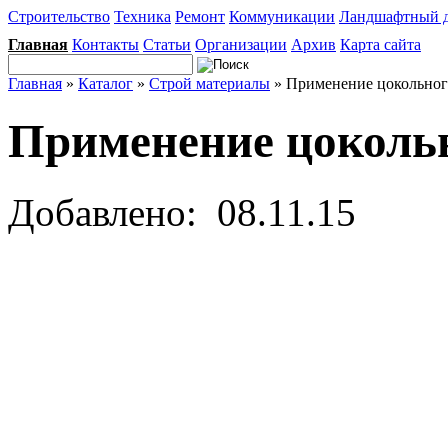
Строительство
Техника
Ремонт
Коммуникации
Ландшафтный 
Главная
Контакты
Статьи
Организации
Архив
Карта сайта
Главная
»
Каталог
»
Строй материалы
» Применение цокольног
Применение цокольн
Добавлено: 08.11.15