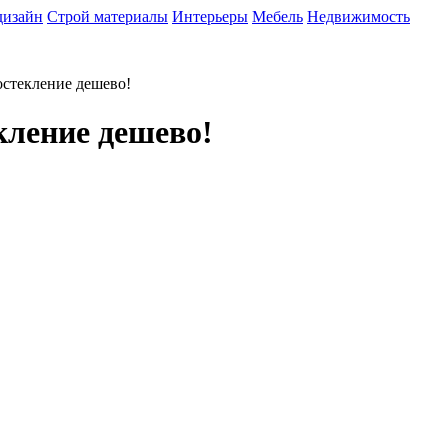
дизайн
Строй материалы
Интерьеры
Мебель
Недвижимость
остекление дешево!
кление дешево!