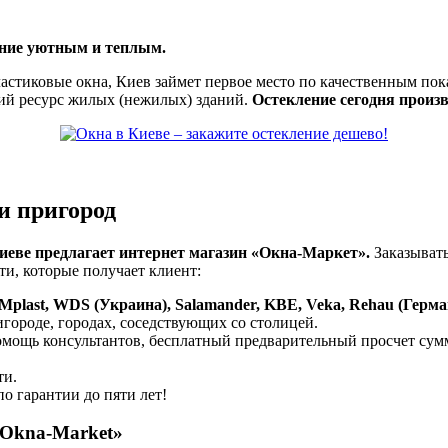
ение уютным и теплым.
ластиковые окна, Киев займет первое место по качественным по
ий ресурс жилых (нежилых) зданий.
Остекление сегодня прои
и пригород
иеве предлагает
интернет магазин «Окна-Маркет»
.
Заказыват
ти, которые получает клиент:
plast,
WDS (Украина),
Salamander,
KBE,
Veka,
Rehau (Герма
городе, городах, соседствующих со столицей.
мощь консультантов, бесплатный предварительный просчет сумм
ти.
о гарантии до пяти лет!
 «Okna-Market»