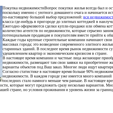
Покупка недвижимости
Вопрос покупки жилья всегда был и ос
поскольку именно с уютного домашнего очага и начинается ис
по-настоящему большой выбор предложений:
вся недвижимос
класса где-нибудь в пригороде до элитных коттеджей в наилуч
Ежегодно оформляются сделки купли-продажи или обмена котт
количество агентств по недвижимости, которые серьезно за
потенциальным продавцам и покупателям вместе прийти к о
Каждые годы крупные строительные компании начинают свои н
массивах города; это возведение современного элитного жиль
старинных зданий. В последнее время рынок недвижимости сущ
удешевлением квартир и экономическим кризисом в стране.
В настоящее время компании и частные лица желающие приобр
недвижимости, размещают там свои заявки на приобретение жил
варианты объектов под Ваш заказ. Многие люди ищут квартир
Согласно статистике в настоящее время больше 90% недвижимо
недвижимости. В каждом городе уже имеется много компаний и
последних стало намного меньше чем раньше. В настоящее вре
мости, которые могут предложить сразу несколько вариантов. М
ашей стране, но условия проживания и уровень жизни за границ