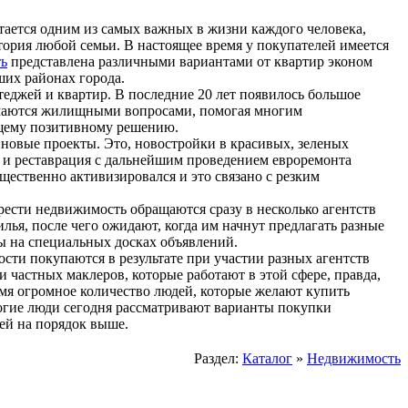
тается одним из самых важных в жизни каждого человека,
тория любой семьи. В настоящее время у покупателей имеется
ть
представлена различными вариантами от квартир эконом
ших районах города.
еджей и квартир. В последние 20 лет появилось большое
нимаются жилищными вопросами, помогая многим
бщему позитивному решению.
овые проекты. Это, новостройки в красивых, зеленых
я и реставрация с дальнейшим проведением евроремонта
ественно активизировался и это связано с резким
ести недвижимость обращаются сразу в несколько агентств
ья, после чего ожидают, когда им начнут предлагать разные
ы на специальных досках объявлений.
сти покупаются в результате при участии разных агентств
 частных маклеров, которые работают в этой сфере, правда,
мя огромное количество людей, которые желают купить
ногие люди сегодня рассматривают варианты покупки
ей на порядок выше.
Раздел:
Каталог
»
Недвижимость