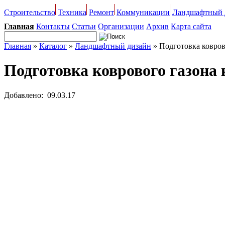
Строительство
Техника
Ремонт
Коммуникации
Ландшафтный 
Главная
Контакты
Статьи
Организации
Архив
Карта сайта
Главная
»
Каталог
»
Ландшафтный дизайн
» Подготовка ковров
Подготовка коврового газона 
Добавлено: 09.03.17