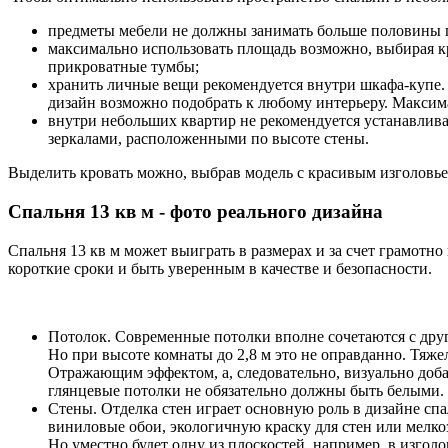
предметы мебели не должны занимать больше половины пр
максимально использовать площадь возможно, выбирая 
прикроватные тумбы;
хранить личные вещи рекомендуется внутри шкафа-купе
дизайн возможно подобрать к любому интерьеру. Максим
внутри небольших квартир не рекомендуется устанавлив
зеркалами, расположенными по высоте стены.
Выделить кровать можно, выбрав модель с красивым изголовье
Спальня 13 кв м - фото реального дизайна
Спальня 13 кв м может выиграть в размерах и за счет грамотн
короткие сроки и быть уверенным в качестве и безопасности.
Потолок. Современные потолки вполне сочетаются с дру
Но при высоте комнаты до 2,8 м это не оправданно. Тяж
Отражающим эффектом, а, следовательно, визуально доб
глянцевые потолки не обязательно должны быть белыми.
Стены. Отделка стен играет основную роль в дизайне с
виниловые обои, экологичную краску для стен или мелко
Но уместно будет одну из плоскостей, например, в изго