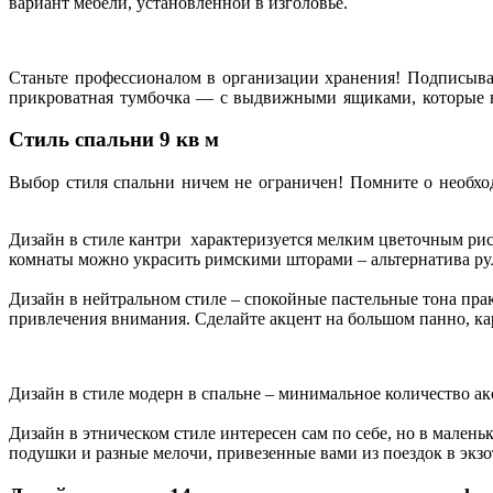
вариант мебели, установленной в изголовье.
Станьте профессионалом в организации хранения! Подписыва
прикроватная тумбочка — с выдвижными ящиками, которые н
Стиль спальни 9 кв м
Выбор стиля спальни ничем не ограничен! Помните о необход
Дизайн в стиле кантри характеризуется мелким цветочным ри
комнаты можно украсить римскими шторами – альтернатива рул
Дизайн в нейтральном стиле – спокойные пастельные тона пра
привлечения внимания. Сделайте акцент на большом панно, к
Дизайн в стиле модерн в спальне – минимальное количество ак
Дизайн в этническом стиле интересен сам по себе, но в малень
подушки и разные мелочи, привезенные вами из поездок в экз