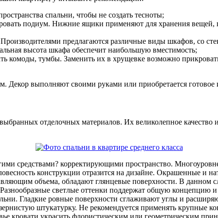
остранства спальни, чтобы не создать тесноты;
кровать подиум. Нижние ящики применяют для хранения вещей, 
. Производителями предлагаются различные виды шкафов, со с
альная высота шкафа обеспечит наибольшую вместимость;
ать комоды, тумбы. Заменить их в хрущевке возможно прикрова
м. Декор выполняют своими руками или приобретается готовое 
о выбранных отделочных материалов. Их великолепное качество 
гими средствами? корректирующими пространство. Многоуровне
еловесность конструкции отразится на дизайне. Окрашенные и н
авляющим объема, обладают глянцевые поверхности. В данном с
 Разнообразные светлые оттенки поддержат общую концепцию и
пальни. Гладкие ровные поверхности сглаживают углы и расшир
зернистую штукатурку. Не рекомендуется применять крупные ко
ловье кровати украсить флористическим или геометрическим при