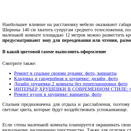
Наибольшее влияние на расстановку мебели оказывают габари
Ширины 140 см хватить супругам среднего телосложения, по
маленькой комнате площадью 12 метров можно разместить кро
предусматривают зону для переодевания или чтения, разм
В какой цветовой гамме выполнить оформление
Смотрите также:
Ремонт в спальне своими руками: фото, варианты
Кладовка и гардеробная в хрущевке: дизайн, фото
Дизайн хрущевки 2 комнаты без перепланировки фото
ИНТЕРЬЕР ХРУЩЕВКИ В СОВРЕМЕННОМ СТИЛЕ:
Ремонт кухни в хрущевке: варианты, фото
Спальня предназначена для отдыха и расслабления, поэтом
светлые цвета, которые будут воздействовать успокаивающе.
Если стены маленькой комнаты планируется окрашивать своим
визуальному расширению пространства. Также для отделки с