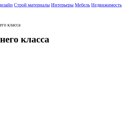
дизайн
Строй материалы
Интерьеры
Мебель
Недвижимость
его класса
него класса