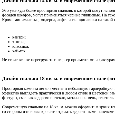
Дизайн спальни 14 кв. м. в современном стиле фо
Это уже куда более просторная спальня, в которой могут испо
фасадов шкафов, могут применяться черные глянцевые. На так
Кроме минимализма, модерна, лофта и скандинавики на такой
кантри;
этника;
классика;
хай-тек.
Не стоит все же перегружать интерьер орнаментами и фактурам
Дизайн спальни 18 кв. м. в современном стиле фо
Просторная комната легко вместит и небольшую гардеробную, и
эффектно выглядеть практически в любом стиле и цветовой га
фактуры, смешивая дерево и стекло, металл и камень, текстиль 
Современную спальню на 18 кв. м. можно оформить в ярких тепл
со стороны изголовья кровати отделать деревянными панелями