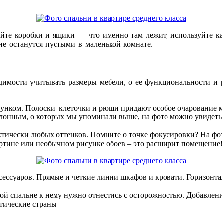
йте коробки и ящики — что именно там лежит, используйте к
е останутся пустыми в маленькой комнате.
имости учитывать размеры мебели, о ее функциональности и р
сунком. Полоски, клеточки и рюши придают особое очарование м
онным, о которых мы упоминали выше, на фото можно увидеть, 
ктически любых оттенков. Помните о точке фокусировки? На фот
артине или необычном рисунке обоев – это расширит помещение
сессуаров. Прямые и четкие линии шкафов и кровати. Горизонта
кой спальне к нему нужно отнестись с осторожностью. Добавлени
отические страны