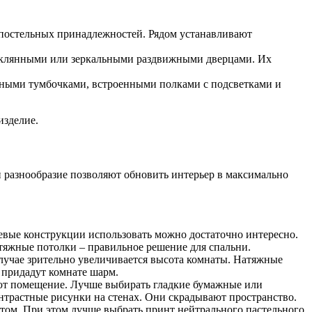
постельных принадлежностей. Рядом устанавливают
теклянными или зеркальными раздвижными дверцами. Их
тными тумбочками, встроенными полками с подсветками и
изделие.
и разнообразие позволяют обновить интерьер в максимально
вые конструкции использовать можно достаточно интересно.
атяжные потолки – правильное решение для спальни.
лучае зрительно увеличивается высота комнаты. Натяжные
 придадут комнате шарм.
яют помещение. Лучше выбирать гладкие бумажные или
нтрастные рисунки на стенах. Они скрадывают пространство.
нтом. При этом лучше выбрать принт нейтрального пастельного