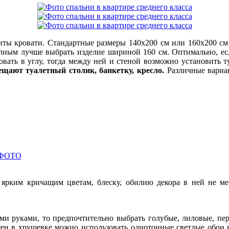
ты кровати. Стандартные размеры 140х200 см или 160х200 см 
лным лучше выбрать изделие шириной 160 см. Оптимально, есл
вать в углу, тогда между ней и стеной возможно установить 
ещают туалетный столик, банкетку, кресло.
Различные вариан
 ФОТО
у ярким кричащим цветам, блеску, обилию декора в ней не м
и руками, то предпочтительно выбрать голубые, лиловые, перс
тен в хрущевке можно использовать однотонные светлые обои