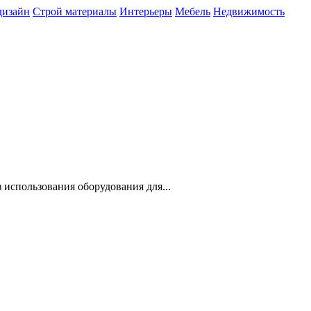
дизайн
Строй материалы
Интерьеры
Мебель
Недвижимость
з использования оборудования для
...