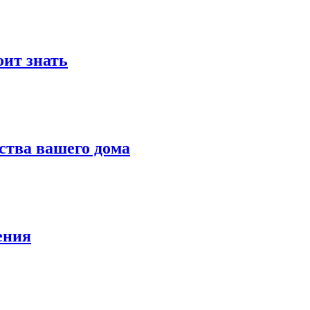
оит знать
ства вашего дома
ения